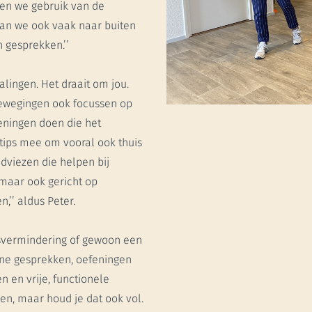
ken we gebruik van de
aan we ook vaak naar buiten
 gesprekken.’’
alingen. Het draait om jou.
ewegingen ook focussen op
feningen doen die het
 tips mee om vooral ook thuis
adviezen die helpen bij
, maar ook gericht op
,’’ aldus Peter.
essvermindering of gewoon een
ijne gesprekken, oefeningen
 en vrije, functionele
den, maar houd je dat ook vol.