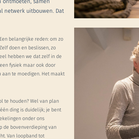
en ontmoeten, samen
aal netwerk uitbouwen. Dat
? Een belangrijke reden: om zo
 Zelf doen en beslissen, zo
deel hebben we dat zelf in de
lleen fysiek maar ook door
n aan te moedigen. Het maakt
vol te houden? Wel van plan
n ding is duidelijk; je bent
tiekelingen onder ons
Op de bovenverdieping van
cht. Van loopband tot