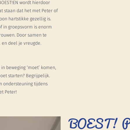
 BOEST!EN wordt hierdoor
t staan dat het met Peter of
n hartstikke gezellig is.
of in groepsvorm is enorm
trouwen. Door samen te
en deel je vreugde.
er in beweging ‘moet’ komen,
et starten? Begrijpelijk.
n ondersteuning tijdens
et Peter!
BOEST! Pro