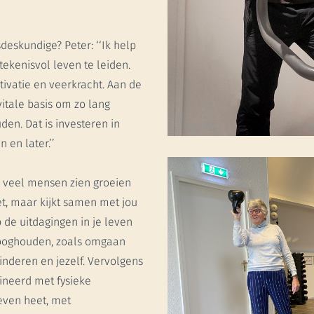
sdeskundige? Peter: ‘‘Ik help
kenisvol leven te leiden.
motivatie en veerkracht. Aan de
tale basis om zo lang
den. Dat is investeren in
 en later.’’
er veel mensen zien groeien
et, maar kijkt samen met jou
 de uitdagingen in je leven
hooghouden, zoals omgaan
inderen en jezelf. Vervolgens
ineerd met fysieke
even heet, met