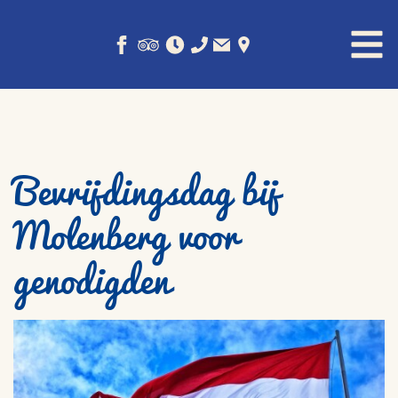
Bevrijdingsdag bij
Molenberg voor
genodigden