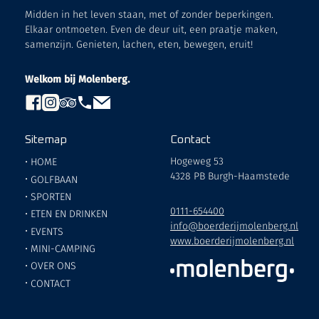
Midden in het leven staan, met of zonder beperkingen.
Elkaar ontmoeten. Even de deur uit, een praatje maken,
samenzijn. Genieten, lachen, eten, bewegen, eruit!
Welkom bij Molenberg.
Sitemap
Contact
Hogeweg 53
•
HOME
4328 PB Burgh-Haamstede
•
GOLFBAAN
•
SPORTEN
0111-654400
•
ETEN EN DRINKEN
info@boerderijmolenberg.nl
•
EVENTS
www.boerderijmolenberg.nl
•
MINI-CAMPING
•
OVER ONS
•
CONTACT