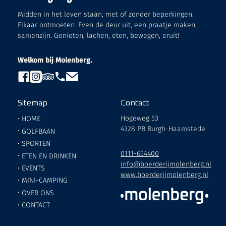
Midden in het leven staan, met of zonder beperkingen.
Elkaar ontmoeten. Even de deur uit, een praatje maken,
samenzijn. Genieten, lachen, eten, bewegen, eruit!
Welkom bij Molenberg.
Sitemap
Contact
Hogeweg 53
•
HOME
4328 PB Burgh-Haamstede
•
GOLFBAAN
•
SPORTEN
0111-654400
•
ETEN EN DRINKEN
info@boerderijmolenberg.nl
•
EVENTS
www.boerderijmolenberg.nl
•
MINI-CAMPING
•
OVER ONS
•
CONTACT