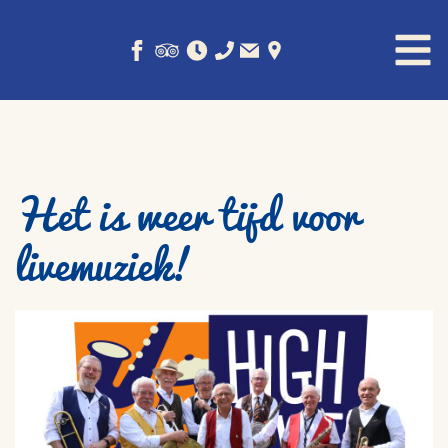
Het is weer tijd voor
livemuziek!