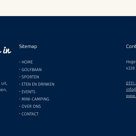
 in
Sitemap
Cont
Hoge
•
HOME
4328
•
GOLFBAAN
•
SPORTEN
0111
uit,
•
ETEN EN DRINKEN
info
hen,
•
EVENTS
www.
•
MINI-CAMPING
•
OVER ONS
•
CONTACT