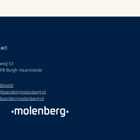
act
weg 53
 PB Burgh-Haamstede
-654400
@boerderijmolenberg.nl
boerderijmolenberg.nl