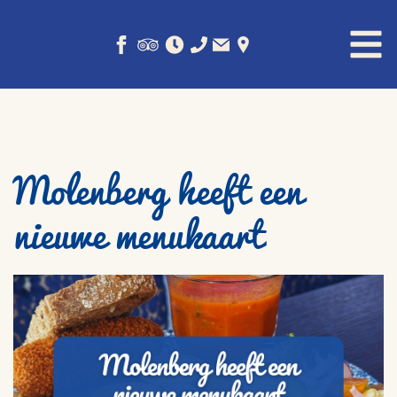
Molenberg heeft een
nieuwe menukaart