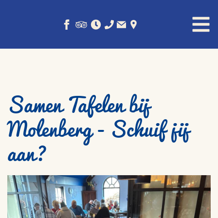
Samen Tafelen bij
Molenberg - Schuif jij
aan?