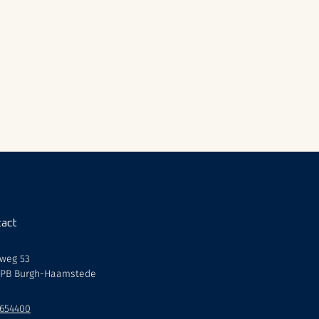
act
weg 53
 PB Burgh-Haamstede
-654400