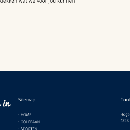
tdekken wat we voor jou kunnen
 in
Sitemap
Cont
Hoge
•
HOME
4328
•
GOLFBAAN
•
SPORTEN