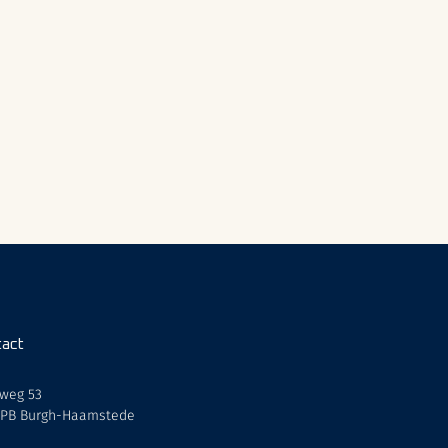
act
weg 53
 PB Burgh-Haamstede