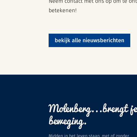
Neem contact met ons op om te on
betekenen!
bekijk alle nieuwsberichten
Molenberg...brengt je
beweging.
Midden in het leven staan, met of zonder