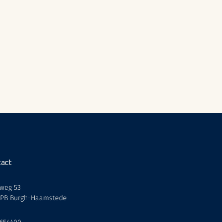
act
weg 53
 PB Burgh-Haamstede