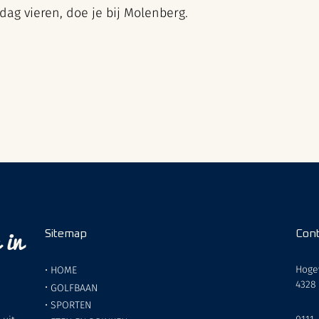
ag vieren, doe je bij Molenberg.
 in
Sitemap
Cont
Hoge
•
HOME
4328
•
GOLFBAAN
•
SPORTEN